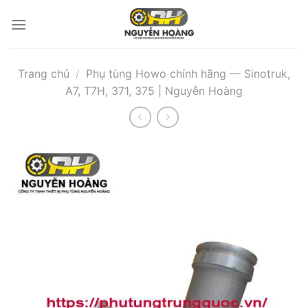
Bỏ
qua
nội
dung
Trang chủ
/
Phụ tùng Howo chính hãng — Sinotruk,
A7, T7H, 371, 375 | Nguyễn Hoàng