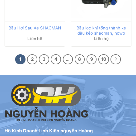
Bầu lọc khí tổng thành xe
Bầu Hơi Sau Xe SHACMAN
đầu kéo shacman, howo
Liên hệ
Liên hệ
1
2
3
4
…
8
9
10
Hộ Kinh Doanh Linh Kiện nguyễn Hoàng