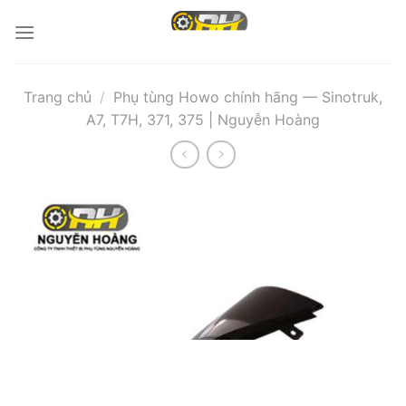
Bỏ
qua
nội
dung
Trang chủ
/
Phụ tùng Howo chính hãng — Sinotruk,
A7, T7H, 371, 375 | Nguyễn Hoàng