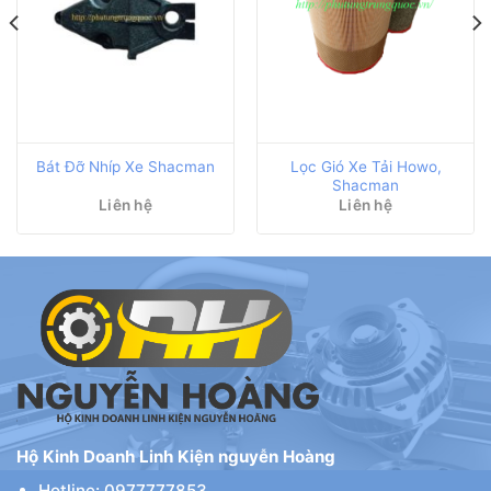
Lọc Gió Xe Tải Howo,
Bát Đỡ Nhíp Xe Shacman
Shacman
Liên hệ
Liên hệ
,000 ₫.
Hộ Kinh Doanh Linh Kiện nguyễn Hoàng
Hotline: 0977777853