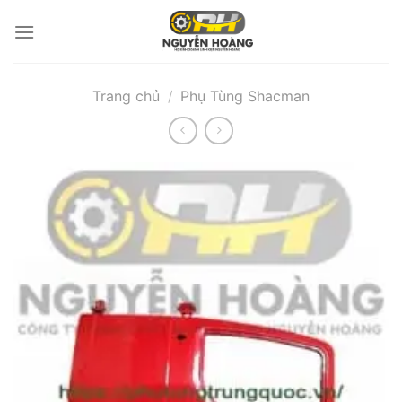
Bỏ
qua
nội
dung
Trang chủ
/
Phụ Tùng Shacman