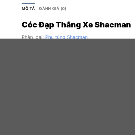
MÔ TẢ
ĐÁNH GIÁ (0)
Cóc Đạp Thắng Xe Shacman
Phân loại:
Phụ tùng Shacman
Hàng mới 100%
Made in China
Chất lượng : OEM
Cam kết giá rẻ hơn so với thị trường 30-40%