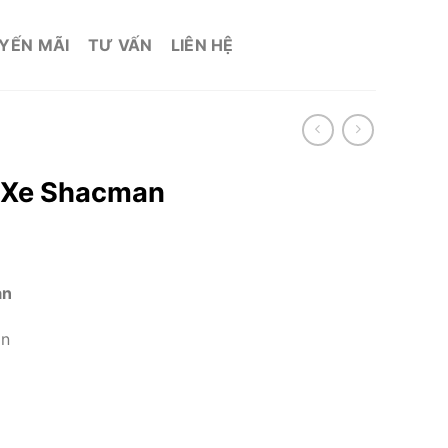
YẾN MÃI
TƯ VẤN
LIÊN HỆ
 Xe Shacman
an
an