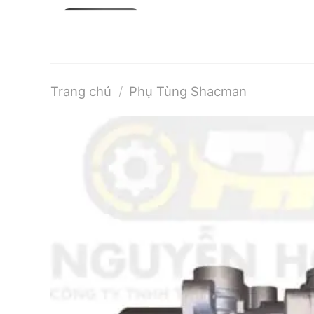
Bỏ
qua
nội
dung
Trang chủ
/
Phụ Tùng Shacman