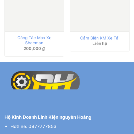
Công Tắc Max Xe
Cảm Biến KM Xe Tải
Shacman
Liên hệ
200,000
₫
Hộ Kinh Doanh Linh Kiện nguyễn Hoàng
Hotline: 0977777853