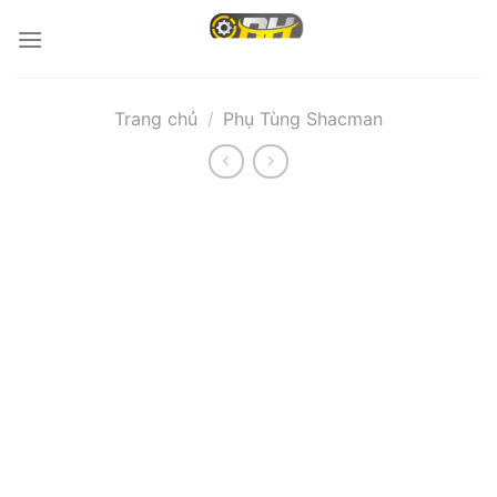
Bỏ
qua
nội
dung
Trang chủ
/
Phụ Tùng Shacman