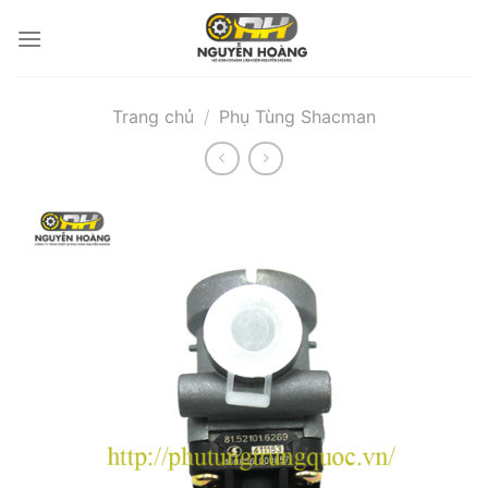
Bỏ
qua
nội
dung
Trang chủ
/
Phụ Tùng Shacman