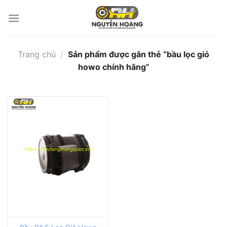
Bỏ
qua
nội
dung
Trang chủ
/
Sản phẩm được gắn thẻ “bầu lọc gió
howo chính hãng”