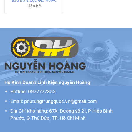
Bầu Bô E Lọc Gió Howo
Liên hệ
Hộ Kinh Doanh Linh Kiện nguyễn Hoàng
Hotline: 0977777853
Email: phutungtrungquoc.vn@gmail.com
Địa Chỉ Kho hàng: 67A, Đường số 21, P Hiệp Bình
Phước, Q Thủ Đức, TP. Hồ Chí Minh