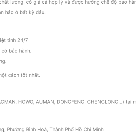
chất lượng, có giá cả hợp lý và được hưởng chế độ bảo hàn
n hảo ở bất kỳ đâu.
iệt tình 24/7
 có bảo hành.
ng.
một cách tốt nhất.
 ( SHACMAN, HOWO, AUMAN, DONGFENG, CHENGLONG…) tại 
ng, Phường Bình Hoà, Thành Phố Hồ Chí Minh