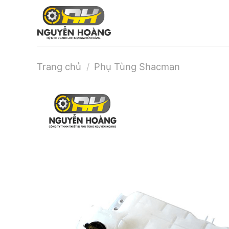
Bỏ
qua
nội
dung
Trang chủ
/
Phụ Tùng Shacman