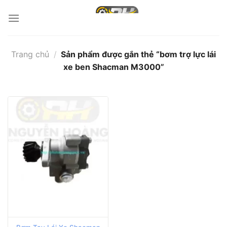
Bỏ
qua
nội
dung
Trang chủ
/
Sản phẩm được gắn thẻ “bơm trợ lực lái
xe ben Shacman M3000”