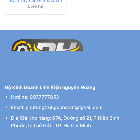
Bơm Tay Lái Xe Shacman
Liên hệ
Hộ Kinh Doanh Linh Kiện nguyễn Hoàng
Hotline: 0977777853
Email: phutungtrungquoc.vn@gmail.com
Địa Chỉ Kho hàng: 67A, Đường số 21, P Hiệp Bình
Phước, Q Thủ Đức, TP. Hồ Chí Minh