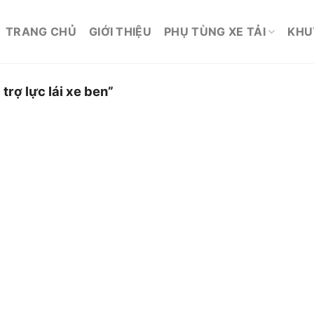
TRANG CHỦ
GIỚI THIỆU
PHỤ TÙNG XE TẢI
KHU
rợ lực lái xe ben”