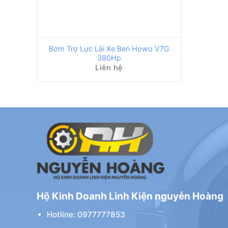
Bơm Trợ Lực Lái Xe Ben Howo V7G
380Hp
Liên hệ
Hộ Kinh Doanh Linh Kiện nguyễn Hoàng
Hotline: 0977777853