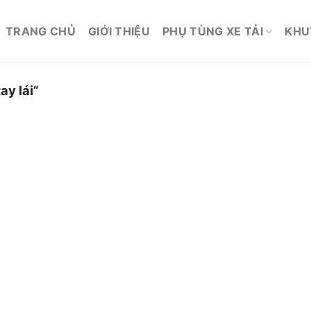
TRANG CHỦ
GIỚI THIỆU
PHỤ TÙNG XE TẢI
KHU
ay lái”