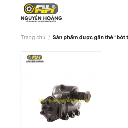
Bỏ
qua
nội
dung
Trang chủ
/
Sản phẩm được gắn thẻ “bót t