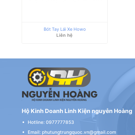
Bót Tay Lái Xe Howo
Liên hệ
Hộ Kinh Doanh Linh Kiện nguyễn Hoàng
Hotline: 0977777853
Email: phutungtrungquoc.vn@gmail.com