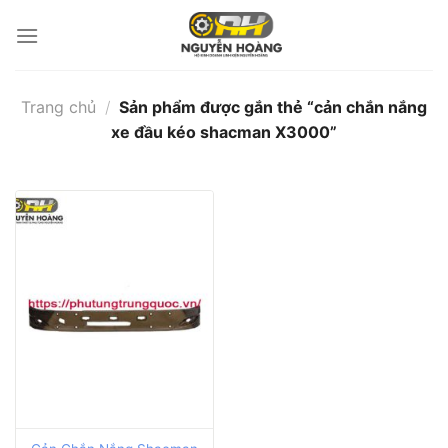
Bỏ
qua
nội
dung
Trang chủ
/
Sản phẩm được gắn thẻ “cản chắn nắng
xe đầu kéo shacman X3000”