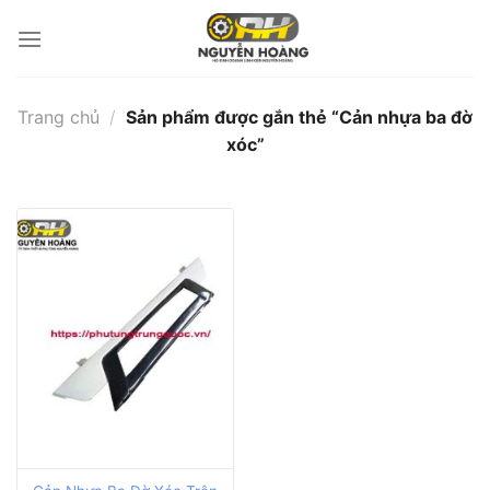
Bỏ
qua
nội
dung
Trang chủ
/
Sản phẩm được gắn thẻ “Cản nhựa ba đờ
xóc”