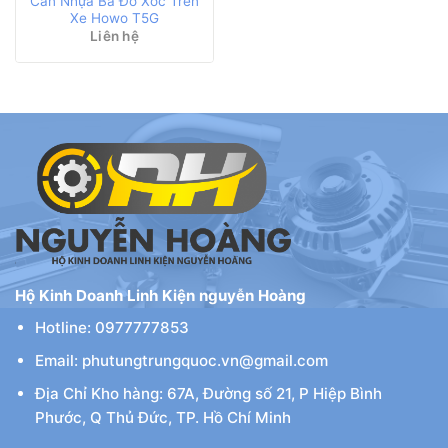
Cản Nhựa Ba Đờ Xóc Trên
Xe Howo T5G
Liên hệ
Hộ Kinh Doanh Linh Kiện nguyễn Hoàng
Hotline: 0977777853
Email: phutungtrungquoc.vn@gmail.com
Địa Chỉ Kho hàng: 67A, Đường số 21, P Hiệp Bình
Phước, Q Thủ Đức, TP. Hồ Chí Minh