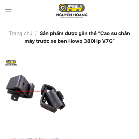
Bỏ
qua
nội
dung
Trang chủ
/
Sản phẩm được gắn thẻ “Cao su chân
máy trước xe ben Howo 380Hp V7G”