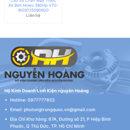
Cao Su Chân Máy Trước
Xe Ben Howo 380Hp V7G-
WG9725590600
Liên hệ
Hộ Kinh Doanh Linh Kiện nguyễn Hoàng
Hotline: 0977777853
Email: phutungtrungquoc.vn@gmail.com
Địa Chỉ Kho hàng: 67A, Đường số 21, P Hiệp Bình
Phước, Q Thủ Đức, TP. Hồ Chí Minh