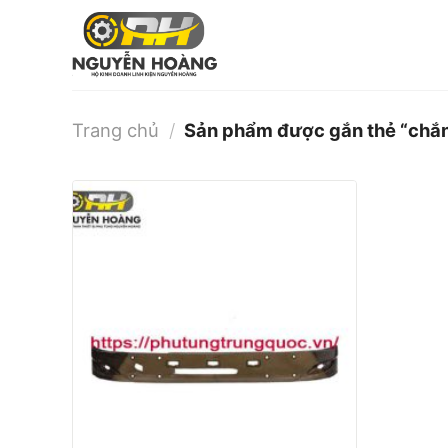
Bỏ
qua
nội
dung
Trang chủ
/
Sản phẩm được gắn thẻ “chắn 