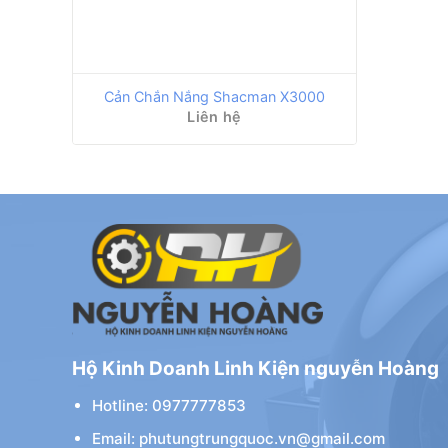
Cản Chắn Nắng Shacman X3000
Liên hệ
Hộ Kinh Doanh Linh Kiện nguyễn Hoàng
Hotline: 0977777853
Email: phutungtrungquoc.vn@gmail.com