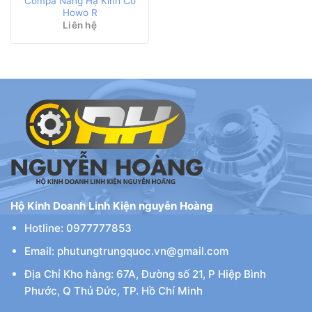
Compa Nâng Hạ Kính Cơ
Howo R
Liên hệ
Hộ Kinh Doanh Linh Kiện nguyễn Hoàng
Hotline: 0977777853
Email: phutungtrungquoc.vn@gmail.com
Địa Chỉ Kho hàng: 67A, Đường số 21, P Hiệp Bình
Phước, Q Thủ Đức, TP. Hồ Chí Minh