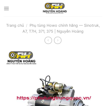
Bỏ
qua
nội
dung
Trang chủ
/
Phụ tùng Howo chính hãng — Sinotruk,
A7, T7H, 371, 375 | Nguyễn Hoàng