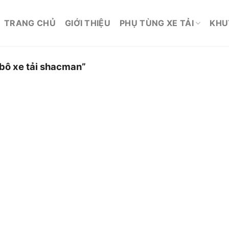
TRANG CHỦ
GIỚI THIỆU
PHỤ TÙNG XE TẢI
KHU
bô xe tải shacman”