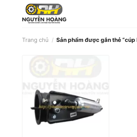
Bỏ
qua
nội
dung
Trang chủ
/
Sản phẩm được gắn thẻ “cúp 