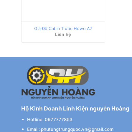
Giá Đỡ Cabin Trước Howo A7
Liên hệ
Hộ Kinh Doanh Linh Kiện nguyễn Hoàng
Hotline: 0977777853
Email: phutungtrungquoc.vn@gmail.com