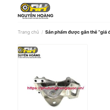
Bỏ
qua
nội
dung
Trang chủ
/
Sản phẩm được gắn thẻ “giá 