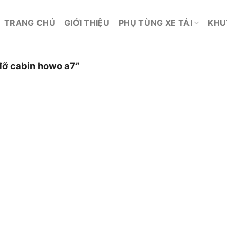
TRANG CHỦ
GIỚI THIỆU
PHỤ TÙNG XE TẢI
KHU
đỡ cabin howo a7”