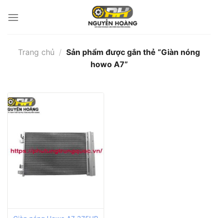
Bỏ
qua
nội
dung
Trang chủ
/
Sản phẩm được gắn thẻ “Giàn nóng
howo A7”