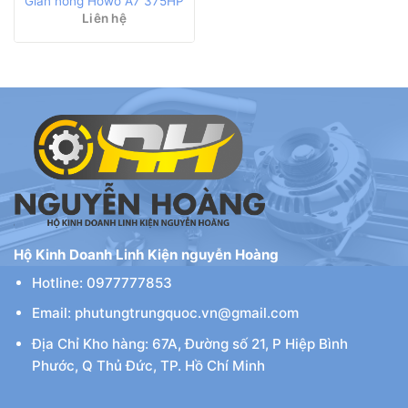
Giàn nóng Howo A7 375HP
Liên hệ
Hộ Kinh Doanh Linh Kiện nguyễn Hoàng
Hotline: 0977777853
Email: phutungtrungquoc.vn@gmail.com
Địa Chỉ Kho hàng: 67A, Đường số 21, P Hiệp Bình
Phước, Q Thủ Đức, TP. Hồ Chí Minh