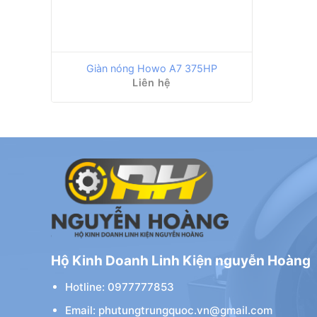
Giàn nóng Howo A7 375HP
Liên hệ
Hộ Kinh Doanh Linh Kiện nguyễn Hoàng
Hotline: 0977777853
Email: phutungtrungquoc.vn@gmail.com