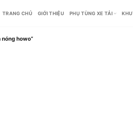
TRANG CHỦ
GIỚI THIỆU
PHỤ TÙNG XE TẢI
KHU
n nóng howo”