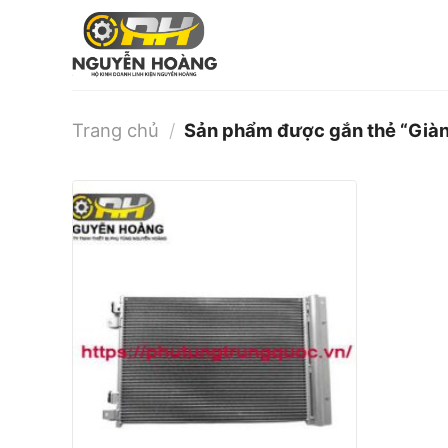
Bỏ
qua
nội
dung
Trang chủ
/
Sản phẩm được gắn thẻ “Già