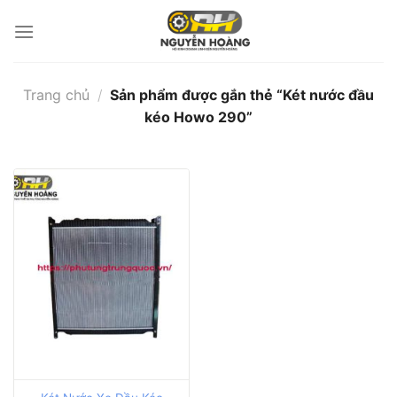
Bỏ
qua
nội
dung
Trang chủ
/
Sản phẩm được gắn thẻ “Két nước đầu
kéo Howo 290”