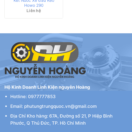
Két Nước Xe Đầu Kéo
Howo 290
Liên hệ
Hộ Kinh Doanh Linh Kiện nguyễn Hoàng
Hotline: 0977777853
Email: phutungtrungquoc.vn@gmail.com
Địa Chỉ Kho hàng: 67A, Đường số 21, P Hiệp Bình
Phước, Q Thủ Đức, TP. Hồ Chí Minh