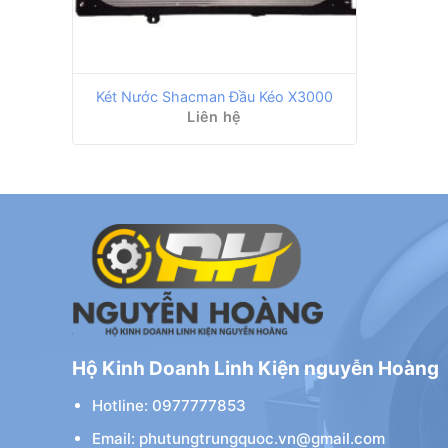
Két Nước Shacman Đầu Kéo X3000
Liên hệ
Hộ Kinh Doanh Linh Kiện nguyễn Hoàng
Hotline: 0977777853
Email: phutungtrungquoc.vn@gmail.com