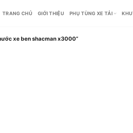
TRANG CHỦ
GIỚI THIỆU
PHỤ TÙNG XE TẢI
KHU
 nước xe ben shacman x3000”