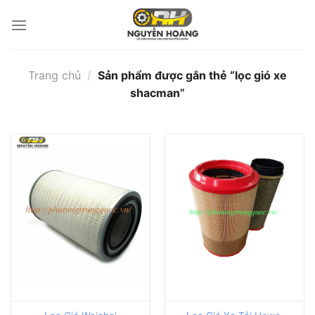
Bỏ
qua
nội
dung
Trang chủ
/
Sản phẩm được gắn thẻ “lọc gió xe
shacman”