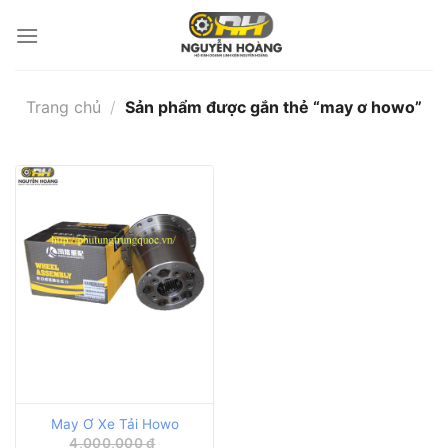
Bỏ
qua
nội
dung
Trang chủ
/
Sản phẩm được gắn thẻ “may ơ howo”
May Ơ Xe Tải Howo
4,000,000
₫