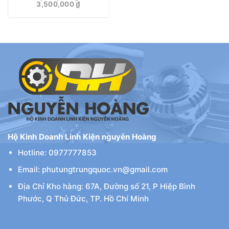
Giá
Giá
3,500,000
₫
gốc
hiện
là:
tại
4,000,000 ₫.
là:
3,500,000 ₫.
Hộ Kinh Doanh Linh Kiện nguyễn Hoàng
Hotline: 0977777853
Email: phutungtrungquoc.vn@gmail.com
Địa Chỉ Kho hàng: 67A, Đường số 21, P Hiệp Bình
Phước, Q Thủ Đức, TP. Hồ Chí Minh