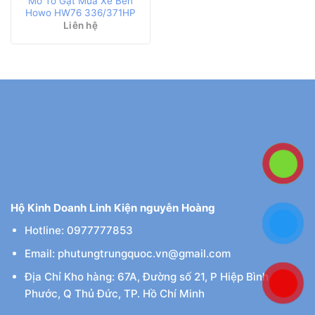
Mô Tơ Gạt Mưa Xe Ben
Howo HW76 336/371HP
Liên hệ
Hộ Kinh Doanh Linh Kiện nguyễn Hoàng
Hotline: 0977777853
Email: phutungtrungquoc.vn@gmail.com
Địa Chỉ Kho hàng: 67A, Đường số 21, P Hiệp Bình
Phước, Q Thủ Đức, TP. Hồ Chí Minh