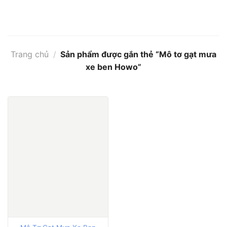
Bỏ
qua
nội
dung
Trang chủ
/
Sản phẩm được gắn thẻ “Mô tơ gạt mưa
xe ben Howo”