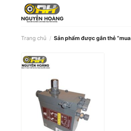
Bỏ
qua
nội
dung
Trang chủ
/
Sản phẩm được gắn thẻ “mua