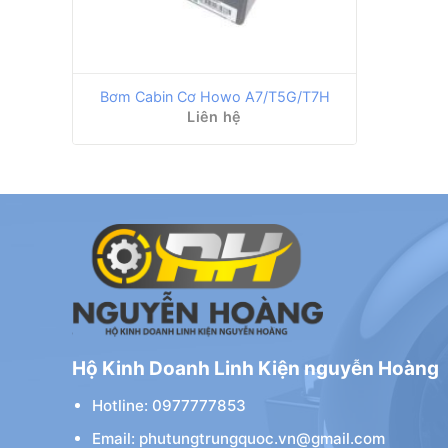
Bơm Cabin Cơ Howo A7/T5G/T7H
Liên hệ
Hộ Kinh Doanh Linh Kiện nguyễn Hoàng
Hotline: 0977777853
Email: phutungtrungquoc.vn@gmail.com