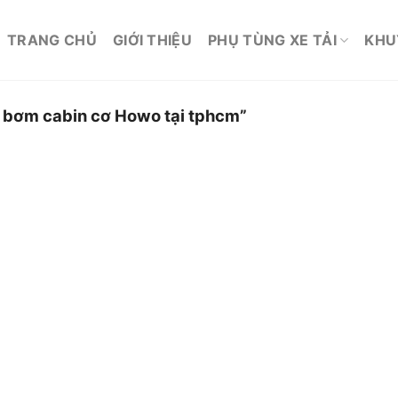
TRANG CHỦ
GIỚI THIỆU
PHỤ TÙNG XE TẢI
KHU
 bơm cabin cơ Howo tại tphcm”