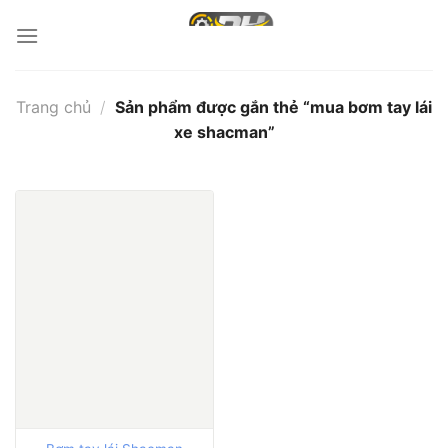
Bỏ
qua
nội
dung
Trang chủ
/
Sản phẩm được gắn thẻ “mua bơm tay lái
xe shacman”