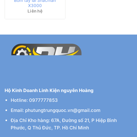
Bơm tay lái Shacman
X3000
Liên hệ
Hộ Kinh Doanh Linh Kiện nguyễn Hoàng
Hotline: 0977777853
Email: phutungtrungquoc.vn@gmail.com
Địa Chỉ Kho hàng: 67A, Đường số 21, P Hiệp Bình
Phước, Q Thủ Đức, TP. Hồ Chí Minh