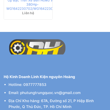
Ốp Bậc Trên Xe Ben Howo V7G
380Hp-
WG1642230702/WG1642230701
Liên hệ
Hộ Kinh Doanh Linh Kiện nguyễn Hoàng
Hotline: 0977777853
Email: phutungtrungquoc.vn@gmail.com
Địa Chỉ Kho hàng: 67A, Đường số 21, P Hiệp Bình
Phước, Q Thủ Đức, TP. Hồ Chí Minh