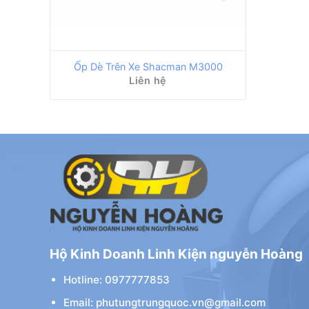
Ốp Dè Trên Xe Shacman M3000
Liên hệ
Hộ Kinh Doanh Linh Kiện nguyễn Hoàng
Hotline: 0977777853
Email: phutungtrungquoc.vn@gmail.com