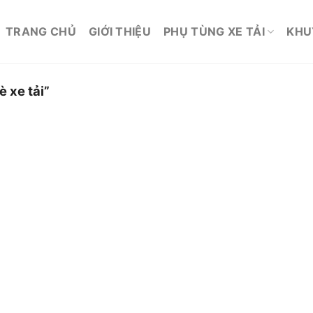
TRANG CHỦ
GIỚI THIỆU
PHỤ TÙNG XE TẢI
KHU
 xe tải”