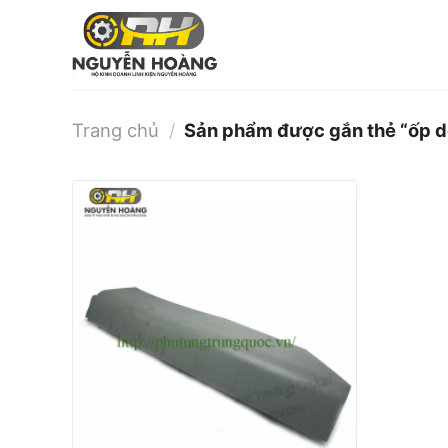
Bỏ
qua
nội
dung
Trang chủ
/
Sản phẩm được gắn thẻ “ốp dè