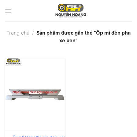
Bỏ
qua
nội
dung
Trang chủ
/
Sản phẩm được gắn thẻ “Ốp mí đèn pha
xe ben”