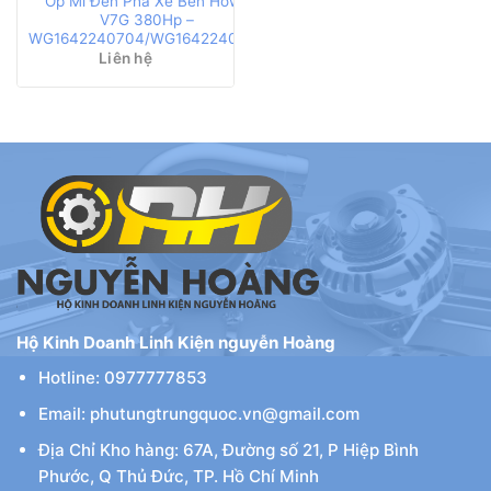
Ốp Mí Đèn Pha Xe Ben Howo
V7G 380Hp –
WG1642240704/WG1642240703
Liên hệ
Hộ Kinh Doanh Linh Kiện nguyễn Hoàng
Hotline: 0977777853
Email: phutungtrungquoc.vn@gmail.com
Địa Chỉ Kho hàng: 67A, Đường số 21, P Hiệp Bình
Phước, Q Thủ Đức, TP. Hồ Chí Minh