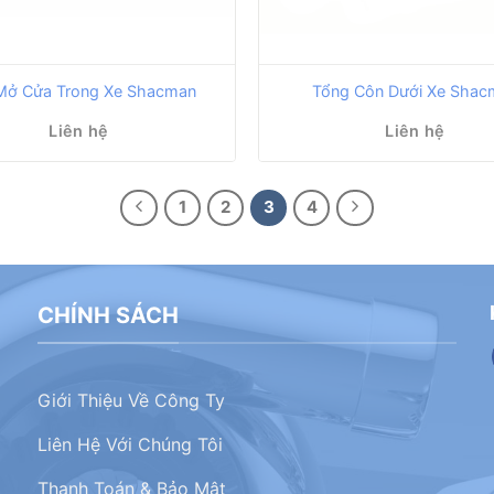
Mở Cửa Trong Xe Shacman
Tổng Côn Dưới Xe Shac
Liên hệ
Liên hệ
1
2
3
4
CHÍNH SÁCH
Giới Thiệu Về Công Ty
Liên Hệ Với Chúng Tôi
Thanh Toán & Bảo Mật