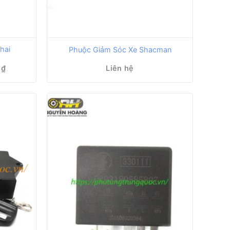
hai
Phuộc Giảm Sóc Xe Shacman
Giá
0
₫
Liên hệ
hiện
tại
₫.
là:
650,000 ₫.