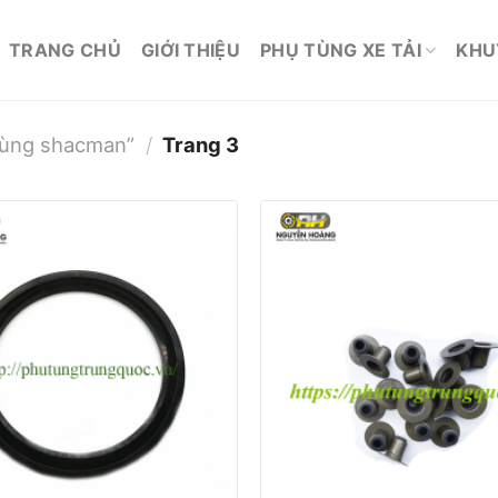
TRANG CHỦ
GIỚI THIỆU
PHỤ TÙNG XE TẢI
KHU
tùng shacman”
/
Trang 3