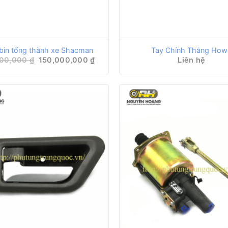
bin tổng thành xe Shacman
Tay Chỉnh Thắng Ho
Giá
Giá
000,000
₫
150,000,000
₫
Liên hệ
gốc
hiện
là:
tại
160,000,000 ₫.
là:
150,000,000 ₫.