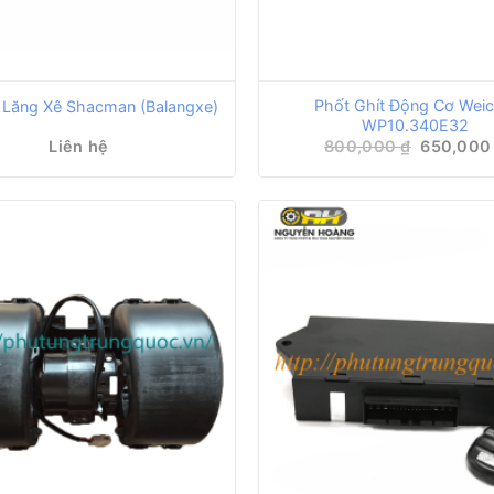
Phốt Ghít Động Cơ Weic
 Lăng Xê Shacman (Balangxe)
WP10.340E32
Giá
Liên hệ
800,000
₫
650,00
gốc
là:
800,000 