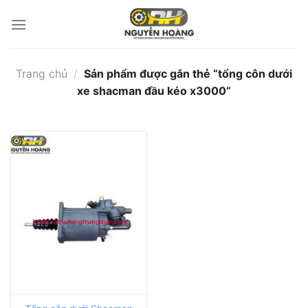
Bỏ
qua
nội
dung
Trang chủ
/
Sản phẩm được gắn thẻ “tổng côn dưới
xe shacman đầu kéo x3000”