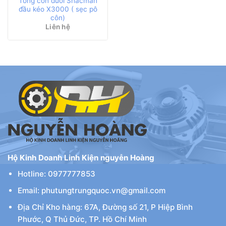
Tổng côn dưới Shacman
đầu kéo X3000 ( sẹc pô
côn)
Liên hệ
Hộ Kinh Doanh Linh Kiện nguyễn Hoàng
Hotline: 0977777853
Email: phutungtrungquoc.vn@gmail.com
Địa Chỉ Kho hàng: 67A, Đường số 21, P Hiệp Bình
Phước, Q Thủ Đức, TP. Hồ Chí Minh