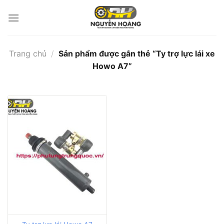
Bỏ
qua
nội
dung
Trang chủ
/
Sản phẩm được gắn thẻ “Ty trợ lực lái xe
Howo A7”