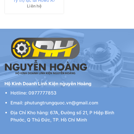
Ty trợ lực lái Howo A7
Liên hệ
Hộ Kinh Doanh Linh Kiện nguyễn Hoàng
Hotline: 0977777853
Email: phutungtrungquoc.vn@gmail.com
Địa Chỉ Kho hàng: 67A, Đường số 21, P Hiệp Bình
Phước, Q Thủ Đức, TP. Hồ Chí Minh