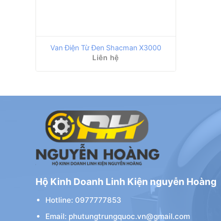
Van Điện Từ Đen Shacman X3000
Liên hệ
Hộ Kinh Doanh Linh Kiện nguyễn Hoàng
Hotline: 0977777853
Email: phutungtrungquoc.vn@gmail.com