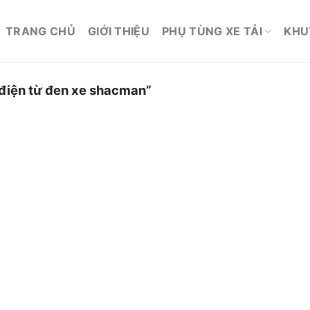
TRANG CHỦ
GIỚI THIỆU
PHỤ TÙNG XE TẢI
KHU
điện từ đen xe shacman”