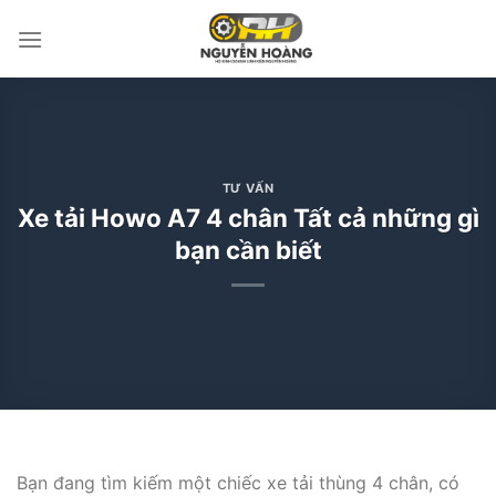
Bỏ
qua
nội
dung
TƯ VẤN
Xe tải Howo A7 4 chân Tất cả những gì
bạn cần biết
Bạn đang tìm kiếm một chiếc xe tải thùng 4 chân, có