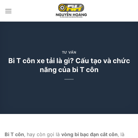
Bỏ
qua
nội
dung
TƯ VẤN
Bi T côn xe tải là gì? Cấu tạo và chức
năng của bi T côn
Bi T côn
, hay còn gọi là
vòng bi bạc đạn cắt côn
, là