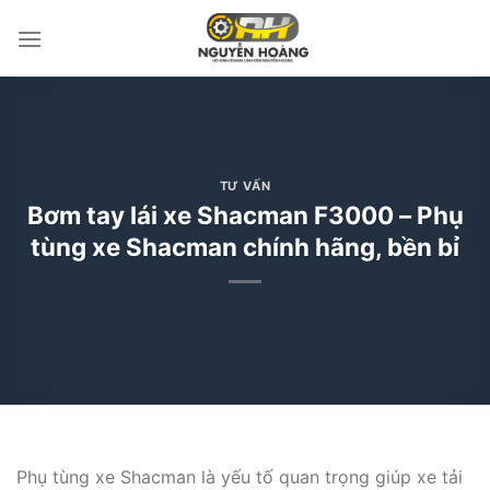
Bỏ
qua
nội
dung
TƯ VẤN
Bơm tay lái xe Shacman F3000 – Phụ
tùng xe Shacman chính hãng, bền bỉ
Phụ tùng xe Shacman là yếu tố quan trọng giúp xe tải