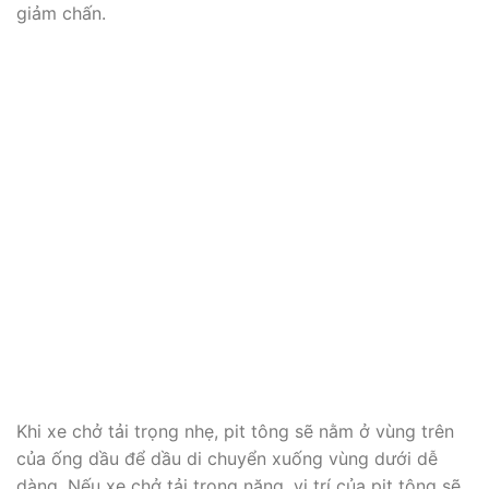
giảm chấn.
Khi xe chở tải trọng nhẹ, pit tông sẽ nằm ở vùng trên
của ống dầu để dầu di chuyển xuống vùng dưới dễ
dàng. Nếu xe chở tải trọng nặng, vị trí của pit tông sẽ