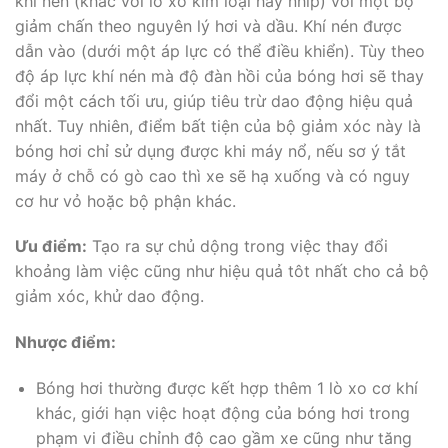
khí nén (khác với lò xo kim loại hay nhíp) với một bộ
giảm chấn theo nguyên lý hơi và dầu. Khí nén được
dẫn vào (dưới một áp lực có thể điều khiển). Tùy theo
độ áp lực khí nén mà độ đàn hồi của bóng hơi sẽ thay
đổi một cách tối ưu, giúp tiêu trừ dao động hiệu quả
nhất. Tuy nhiên, điểm bất tiện của bộ giảm xóc này là
bóng hơi chỉ sử dụng được khi máy nổ, nếu sơ ý tắt
máy ở chỗ có gò cao thì xe sẽ hạ xuống và có nguy
cơ hư vỏ hoặc bộ phận khác.
Ưu điểm:
Tạo ra sự chủ dộng trong việc thay đổi
khoảng làm việc cũng như hiệu quả tôt nhất cho cả bộ
giảm xóc, khử dao động.
Nhược điểm:
Bóng hơi thường được kết hợp thêm 1 lò xo cơ khí
khác, giới hạn việc hoạt động của bóng hơi trong
phạm vi điều chỉnh độ cao gầm xe cũng như tăng