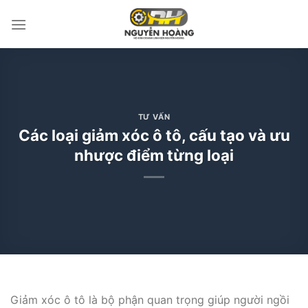
Bỏ
qua
nội
dung
TƯ VẤN
Các loại giảm xóc ô tô, cấu tạo và ưu
nhược điểm từng loại
Giảm xóc ô tô là bộ phận quan trọng giúp người ngồi