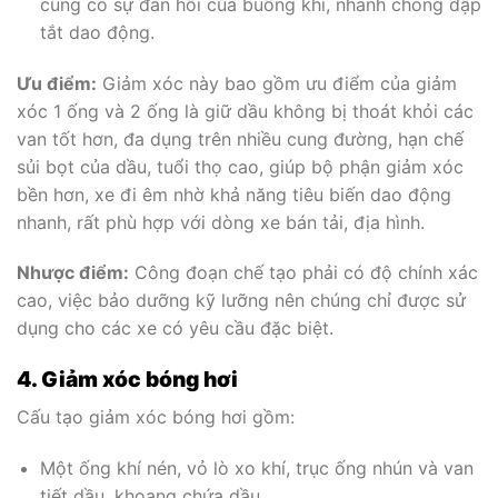
cũng có sự đàn hồi của buồng khí, nhanh chóng dập
tắt dao động.
Ưu điểm:
Giảm xóc này bao gồm ưu điểm của giảm
xóc 1 ống và 2 ống là giữ dầu không bị thoát khỏi các
van tốt hơn, đa dụng trên nhiều cung đường, hạn chế
sủi bọt của dầu, tuổi thọ cao, giúp bộ phận giảm xóc
bền hơn, xe đi êm nhờ khả năng tiêu biến dao động
nhanh, rất phù hợp với dòng xe bán tải, địa hình.
Nhược điểm:
Công đoạn chế tạo phải có độ chính xác
cao, việc bảo dưỡng kỹ lưỡng nên chúng chỉ được sử
dụng cho các xe có yêu cầu đặc biệt.
4. Giảm xóc bóng hơi
Cấu tạo giảm xóc bóng hơi gồm:
Một ống khí nén, vỏ lò xo khí, trục ống nhún và van
tiết dầu, khoang chứa dầu.