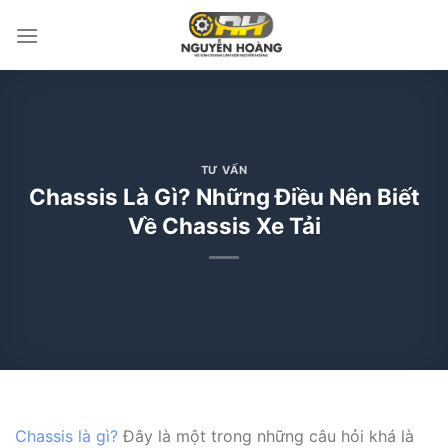
Bỏ
qua
nội
dung
TƯ VẤN
Chassis Là Gì? Những Điều Nên Biết
Về Chassis Xe Tải
Chassis là gì?
Đây là một trong những câu hỏi khá là