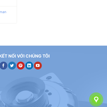
cman
KẾT NỐI VỚI CHÚNG TÔI