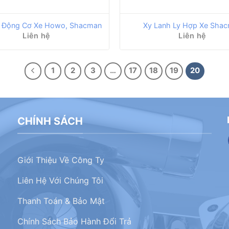
h Động Cơ Xe Howo, Shacman
Xy Lanh Ly Hợp Xe Sha
Liên hệ
Liên hệ
1
2
3
…
17
18
19
20
CHÍNH SÁCH
Giới Thiệu Về Công Ty
Liên Hệ Với Chúng Tôi
Thanh Toán & Bảo Mật
Chính Sách Bảo Hành Đổi Trả