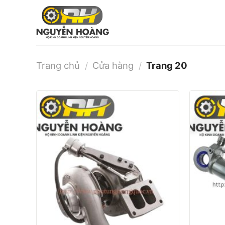
Bỏ
qua
nội
dung
Trang chủ
/
Cửa hàng
/
Trang 20