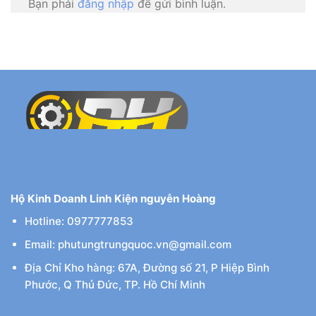
Bạn phải
đăng nhập
để gửi bình luận.
Hộ Kinh Doanh Linh Kiện nguyễn Hoàng
Hotline: 0977777853
Email: phutungtrungquoc.vn@gmail.com
Địa Chỉ Kho hàng: 67A, Đường số 21, P Hiệp Bình
Phước, Q Thủ Đức, TP. Hồ Chí Minh