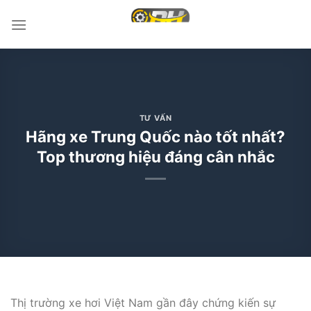
Bỏ
qua
nội
dung
TƯ VẤN
Hãng xe Trung Quốc nào tốt nhất?
Top thương hiệu đáng cân nhắc
Thị trường xe hơi Việt Nam gần đây chứng kiến sự