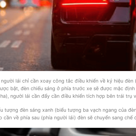
người lái chỉ cần xoay công tắc điều khiển về ký hiệu đèn
được bật, đèn chiếu sáng ở phía trước xe sẽ được mặc định 
), người lái cần đẩy cần điều khiển tích hợp bên trái trụ v
ểu tượng đèn sáng xanh (biểu tượng ba vạch ngang của đèn 
o cần về phía sau (phía người lái) đèn sẽ chuyển sang chế 