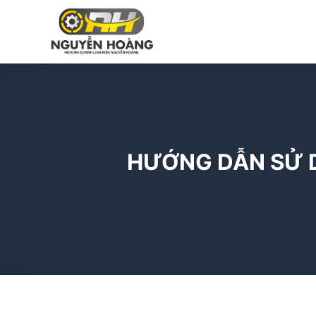
Bỏ
qua
nội
dung
HƯỚNG DẪN SỬ D