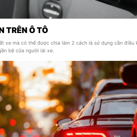
N TRÊN Ô TÔ
ất xe mà có thể được chia làm 2 cách là sử dụng cần điều 
gần bệ cửa người lái xe.