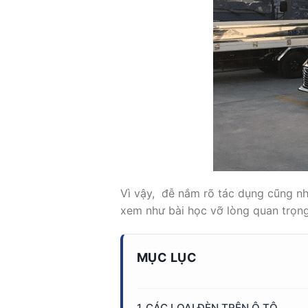
Vì vậy, đễ nắm rõ tác dụng cũng nh
xem như bài học vỡ lòng quan trọng 
MỤC LỤC
CÁC LOẠI ĐÈN TRÊN Ô TÔ