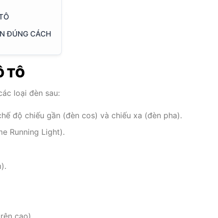
 TÔ
ÈN ĐÚNG CÁCH
Ô TÔ
ác loại đèn sau:
chế độ chiếu gần (đèn cos) và chiếu xa (đèn pha).
e Running Light).
).
rên cao),…