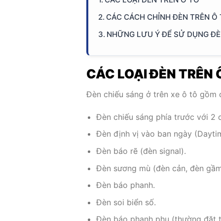
CÁC CÁCH CHỈNH ĐÈN TRÊN Ô
NHỮNG LƯU Ý ĐỂ SỬ DỤNG Đ
CÁC LOẠI ĐÈN TRÊN 
Đèn chiếu sáng ở trên xe ô tô gồm c
Đèn chiếu sáng phía trước với 2 
Đèn định vị vào ban ngày (Daytim
Đèn báo rẽ (đèn signal).
Đèn sương mù (đèn cản, đèn gầm
Đèn báo phanh.
Đèn soi biển số.
Đèn báo phanh phụ (thường đặt t