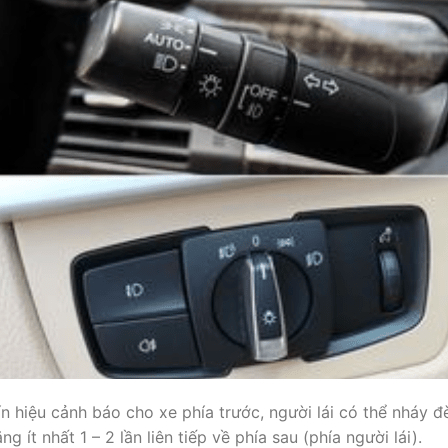
n hiệu cảnh báo cho xe phía trước, người lái có thể nháy đ
ng ít nhất 1 – 2 lần liên tiếp về phía sau (phía người lái).