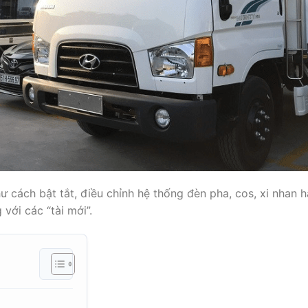
ư cách bật tắt, điều chỉnh hệ thống đèn pha, cos, xi nhan
với các “tài mới”.