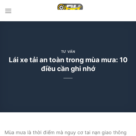
Bỏ
qua
nội
dung
TƯ VẤN
Lái xe tải an toàn trong mùa mưa: 10
điều cần ghi nhớ
Mùa mưa là thời điểm mà nguy cơ tai nạn giao thông