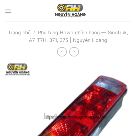
Bỏ
qua
nội
dung
Trang chủ
/
Phụ tùng Howo chính hãng — Sinotruk,
A7, T7H, 371, 375 | Nguyễn Hoàng