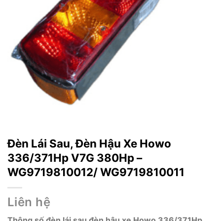
Đèn Lái Sau, Đèn Hậu Xe Howo
336/371Hp V7G 380Hp –
WG9719810012/ WG9719810011
Liên hệ
Thông số đ
èn lái sau đèn hậu xe Howo 336/371Hp