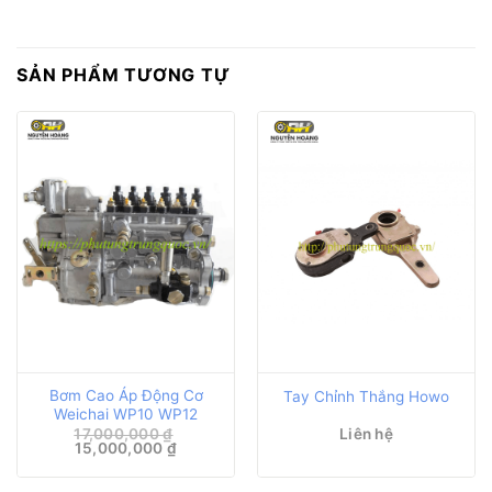
SẢN PHẨM TƯƠNG TỰ
Bơm Cao Áp Động Cơ
Tay Chỉnh Thắng Howo
Weichai WP10 WP12
17,000,000
₫
Liên hệ
Giá
Giá
15,000,000
₫
gốc
hiện
là:
tại
17,000,000 ₫.
là: