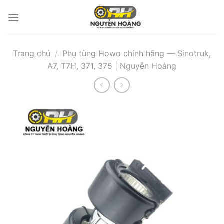
Bỏ
qua
nội
dung
Trang chủ
/
Phụ tùng Howo chính hãng — Sinotruk,
A7, T7H, 371, 375 | Nguyễn Hoàng