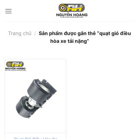
Bỏ
qua
nội
dung
Trang chủ
/
Sản phẩm được gắn thẻ “quạt gió điều
hòa xe tải nặng”