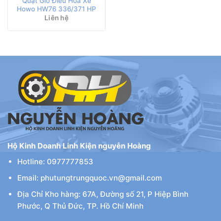
Quạt Gió Điều Hòa Xe
Howo HW76 336/371 HP
Liên hệ
Hộ Kinh Doanh Linh Kiện nguyễn Hoàng
Hotline: 0977777853
Email: phutungtrungquoc.vn@gmail.com
Địa Chỉ Kho hàng: 67A, Đường số 21, P Hiệp Bình
Phước, Q Thủ Đức, TP. Hồ Chí Minh