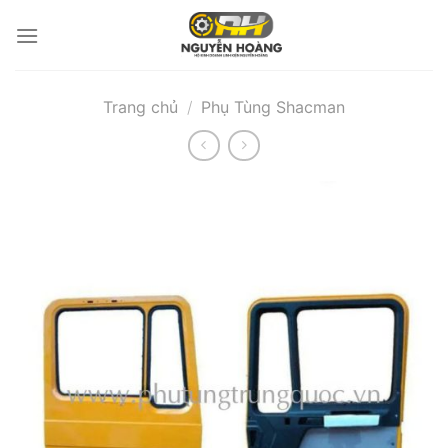
Bỏ
qua
nội
dung
Trang chủ
/
Phụ Tùng Shacman